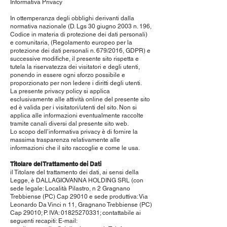
Informativa Privacy
In ottemperanza degli obblighi derivanti dalla
normativa nazionale (D. Lgs 30 giugno 2003 n. 196,
Codice in materia di protezione dei dati personali)
e comunitaria, (Regolamento europeo per la
protezione dei dati personali n. 679/2016, GDPR) e
successive modifiche, il presente sito rispetta e
tutela la riservatezza dei visitatori e degli utenti,
ponendo in essere ogni sforzo possibile e
proporzionato per non ledere i diritti degli utenti.
La presente privacy policy si applica
esclusivamente alle attività online del presente sito
ed è valida per i visitatori/utenti del sito. Non si
applica alle informazioni eventualmente raccolte
tramite canali diversi dal presente sito web.
Lo scopo dell’informativa privacy è di fornire la
massima trasparenza relativamente alle
informazioni che il sito raccoglie e come le usa.
Titolare del Trattamento dei Dati
il Titolare del trattamento dei dati, ai sensi della
Legge, è DALLAGIOVANNA HOLDING SRL (con
sede legale: Località Pilastro, n 2 Gragnano
Trebbiense (PC) Cap 29010 e sede produttiva: Via
Leonardo Da Vinci n 11, Gragnano Trebbiense (PC)
Cap 29010; P. IVA:
01825270331
; contattabile ai
seguenti recapiti: E-mail: