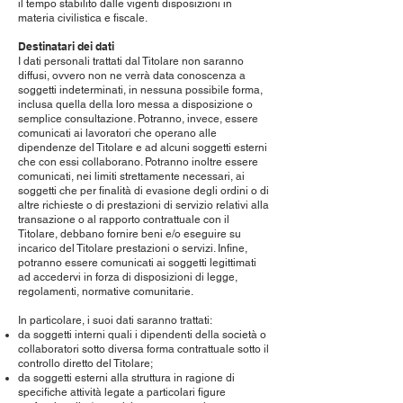
il tempo stabilito dalle vigenti disposizioni in
materia civilistica e fiscale.
Destinatari dei dati
I dati personali trattati dal Titolare non saranno
diffusi, ovvero non ne verrà data conoscenza a
soggetti indeterminati, in nessuna possibile forma,
inclusa quella della loro messa a disposizione o
semplice consultazione. Potranno, invece, essere
comunicati ai lavoratori che operano alle
dipendenze del Titolare e ad alcuni soggetti esterni
che con essi collaborano. Potranno inoltre essere
comunicati, nei limiti strettamente necessari, ai
soggetti che per finalità di evasione degli ordini o di
altre richieste o di prestazioni di servizio relativi alla
transazione o al rapporto contrattuale con il
Titolare, debbano fornire beni e/o eseguire su
incarico del Titolare prestazioni o servizi. Infine,
potranno essere comunicati ai soggetti legittimati
ad accedervi in forza di disposizioni di legge,
regolamenti, normative comunitarie.
In particolare, i suoi dati saranno trattati:
da soggetti interni quali i dipendenti della società o
collaboratori sotto diversa forma contrattuale sotto il
controllo diretto del Titolare;
da soggetti esterni alla struttura in ragione di
specifiche attività legate a particolari figure